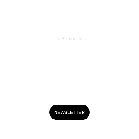
+56 9 7326 3935
Contacto@vitamonti.com
¡Suscríbete! para recibir info y promos.
Términos y Condiciones
FAQS
NEWSLETTER